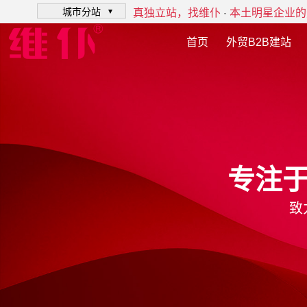
城市分站
真独立站，找维仆
本土明星企业的
·
首页
外贸B2B建站
专注
致