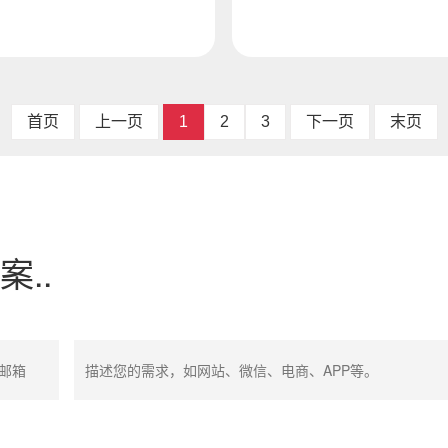
真正适合自己的服务商，可以
卷，小语种市场流量更精准、
下几个...
客成本更低、...
首页
上一页
1
2
3
下一页
末页
..