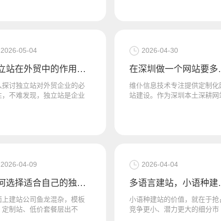
量，促成有效询盘，深圳外贸
贸工厂、跨境企业而言，依托
定制...
业体系完...
2026-05-04
2026-04-30
独立站在外贸中的作用是什么？独立站对外贸企业的必要性
在深圳做一个网站要
入探讨独立站对外贸企业的必
维仆信息技术专注提供定制化
性，不难发现，独立站是企业
站建设。作为深圳本土深耕网
握客户数据、优化经营策略的
建设领域的专业企业，深圳市
键。外贸企业通过独立站可精
仆信息技术有限公司，不仅能
集客...
供高性价...
2026-04-09
2026-04-04
如何选择适合自己的独立站外贸网站建设服务公司？
多语言建站，
面上建站公司鱼龙混杂，模板
小语种建站的价值，就在于抢
、定制站、低价套餐层出不
竞争更小、潜力更大的细分市
，很多企业容易踩坑。想要选
场。相较于英语市场的激烈内