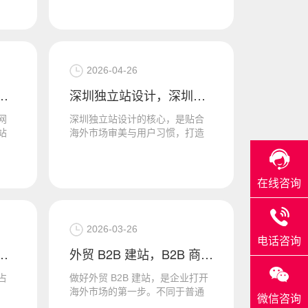
专
么做外贸？这是企业经营者反复
思考的核...
2026-04-26
多少钱？这主要看是用模版建站，还是定制化建站
深圳独立站设计，深圳独立站定制公司
网
深圳独立站设计的核心，是贴合
站
海外市场审美与用户习惯，打造
维
兼具品牌辨识度与转化能力的专
提
属站点，而专业的深圳独立站定
制公司，...
在线咨询
2026-03-26
电话咨询
小语种建公司网站找维仆信息技术
外贸 B2B 建站，B2B 商城定制方案，维仆让你满意
占
做好外贸 B2B 建站，是企业打开
海外市场的第一步。不同于普通
微信咨询
展示型网站，外贸 B2B 建站聚焦