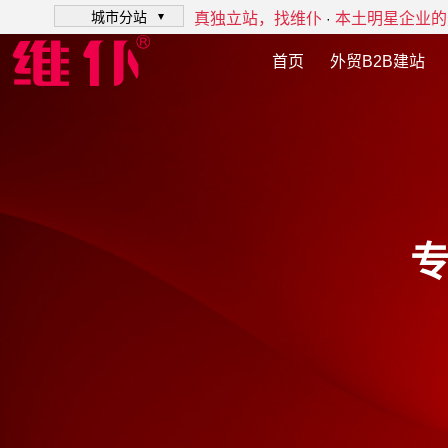
城市分站
真独立站，找维仆
本土明星企业的
·
首页
外贸B2B建站
专