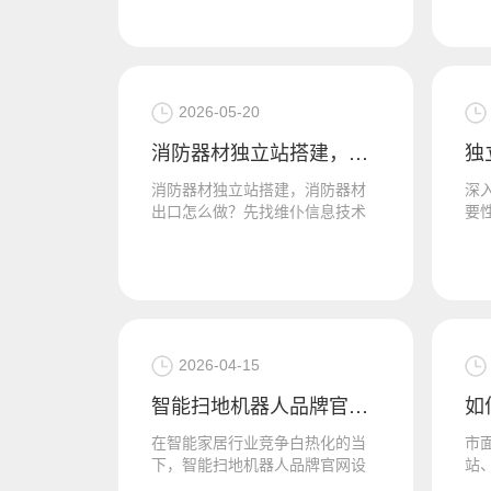
准开发欧盟国家的客户。线下展
流
会成本持...
网站
2026-05-20
消防器材独立站搭建，消防器材出口怎么做？
消防器材独立站搭建，消防器材
深
出口怎么做？先找维仆信息技术
要
做个独立站，然后做推广。在全
掌
球安全需求持续攀升的背景下，
关
消防器材...
准收
2026-04-15
智能扫地机器人品牌官网设计，扫地机独立站建设
在智能家居行业竞争白热化的当
市
下，智能扫地机器人品牌官网设
站
计已成为品牌塑造形象、获取用
穷