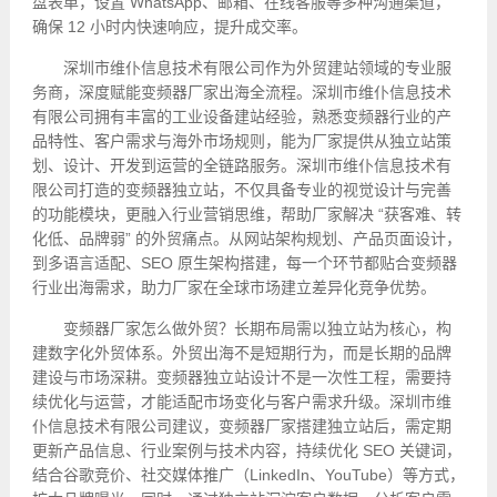
盘表单，设置 WhatsApp、邮箱、在线客服等多种沟通渠道，
确保 12 小时内快速响应，提升成交率。
深圳市维仆信息技术有限公司作为
外贸建站
领域的专业服
务商，深度赋能变频器厂家出海全流程。深圳市维仆信息技术
有限公司拥有丰富的工业设备建站经验，熟悉变频器行业的产
品特性、客户需求与海外市场规则，能为厂家提供从独立站策
划、设计、开发到运营的全链路服务。深圳市维仆信息技术有
限公司打造的变频器独立站，不仅具备专业的视觉设计与完善
的功能模块，更融入行业营销思维，帮助厂家解决 “获客难、转
化低、品牌弱” 的外贸痛点。从网站架构规划、产品页面设计，
到多语言适配、SEO 原生架构搭建，每一个环节都贴合变频器
行业出海需求，助力厂家在全球市场建立差异化竞争优势。
变频器厂家怎么做外贸？长期布局需以独立站为核心，构
建数字化外贸体系。外贸出海不是短期行为，而是长期的品牌
建设与市场深耕。变频器独立站设计不是一次性工程，需要持
续优化与运营，才能适配市场变化与客户需求升级。深圳市维
仆信息技术有限公司建议，变频器厂家搭建独立站后，需定期
更新产品信息、行业案例与技术内容，持续优化 SEO 关键词，
结合谷歌竞价、社交媒体推广（LinkedIn、YouTube）等方式，