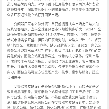
造专属品牌影响力。深圳市维仆信息技术有限公司深耕外贸建
站领域多年，深知变频器行业的出海痛点，凭借专业能力助力
众多厂家通过独立站打开国际市场。
变频器厂家怎么做外贸？首要前提是找准市场定位与突破
传统获客瓶颈。当前全球变频器市场规模稳步扩大，2024 年全
球低压变频器销售额已达 98.2 亿美元，东南亚、中东、拉美等
新兴市场需求旺盛。但国内厂家出海时，常陷入 “重生产、轻营
销” 的误区，依赖低价竞争，缺乏品牌辨识度。变频器厂家怎么
做外贸才能跳出价格战？答案是构建 “品牌 + 技术 + 服务” 的差
异化优势，而独立站正是承载这一优势的核心载体。深圳市维
仆信息技术有限公司指出，变频器作为工业设备，客户决策周
期长、注重技术参数与售后保障，传统平台难以全面展示企业
实力，而独立站可全方位呈现产品、技术、案例与服务，建立
长期信任。
变频器独立站设计是外贸布局的核心环节，直接决定获客
效果与品牌形象。变频器独立站设计需紧扣工业产品特性，兼
顾专业性、实用性与营销性，不能照搬消费品
网站设计
逻辑。
深圳市维仆信息技术有限公司在变频器独立站设计中，始终坚
持 “技术为核、信任为基、转化为目标” 的原则，打造适配 B 端