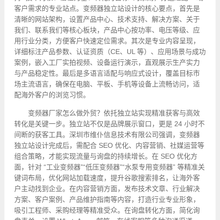
客户需求的专业站点。变频器独立站设计的核心要点，首先是
清晰的网站架构，设置产品中心、技术支持、解决方案、关于
我们、联系我们等核心板块，产品中心按功率、电压等级、应
用行业分类，方便客户快速定位需求。其次是专业内容呈现，
详细标注产品参数、认证资质（CE、UL 等）、应用场景与成功
案例，嵌入工厂实拍视频、设备运行演示，直观展示生产实力
与产品稳定性。最后是多语言适配与响应式设计，覆盖目标市
场主流语言，确保在电脑、平板、手机等设备上流畅访问，适
配海外客户的浏览习惯。
变频器厂家怎么做外贸？依托独立站实现精准获客与高效
转化是关键一步。独立站不仅是品牌展示窗口，更是 24 小时不
间断的获客工具。深圳市维仆信息技术有限公司强调，变频器
独立站设计完成后，需配合 SEO 优化、内容营销、社媒运营等
组合策略，才能实现流量与询盘的持续增长。在 SEO 优化方
面，针对 “工业变频器”“低压变频器”“水泵专用变频器” 等精准关
键词布局，优化网站加载速度，提升谷歌搜索排名，让海外客
户主动找到企业。在内容营销方面，发布技术文章、行业解决
方案、客户案例、产品维护指南等内容，打造行业专业形象，
吸引工程师、采购经理等精准受众。在询盘转化方面，简化询