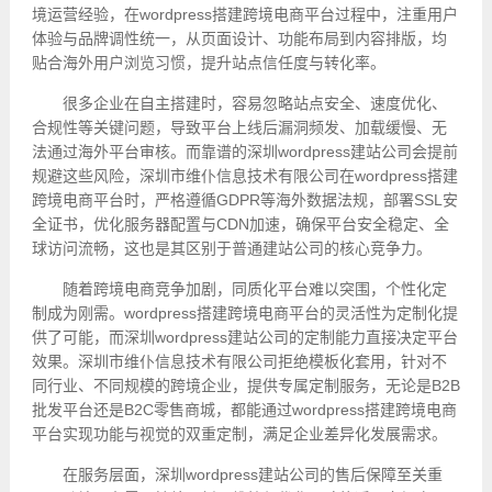
境运营经验，在wordpress搭建跨境电商平台过程中，注重用户
体验与品牌调性统一，从页面设计、功能布局到内容排版，均
贴合海外用户浏览习惯，提升站点信任度与转化率。
很多企业在自主搭建时，容易忽略站点安全、速度优化、
合规性等关键问题，导致平台上线后漏洞频发、加载缓慢、无
法通过海外平台审核。而靠谱的深圳wordpress建站公司会提前
规避这些风险，深圳市维仆信息技术有限公司在wordpress搭建
跨境电商平台时，严格遵循GDPR等海外数据法规，部署SSL安
全证书，优化服务器配置与CDN加速，确保平台安全稳定、全
球访问流畅，这也是其区别于普通建站公司的核心竞争力。
随着跨境电商竞争加剧，同质化平台难以突围，个性化定
制成为刚需。wordpress搭建跨境电商平台的灵活性为定制化提
供了可能，而深圳wordpress建站公司的定制能力直接决定平台
效果。深圳市维仆信息技术有限公司拒绝模板化套用，针对不
同行业、不同规模的跨境企业，提供专属定制服务，无论是B2B
批发平台还是B2C零售商城，都能通过wordpress搭建跨境电商
平台实现功能与视觉的双重定制，满足企业差异化发展需求。
在服务层面，深圳wordpress建站公司的售后保障至关重