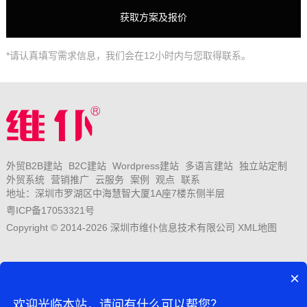
*请认真填写需求信息，我们会在12小时内与您取得联系。
外贸B2B建站
B2C建站
Wordpress建站
多语言建站
独立站定制
外贸系统
营销推广
云服务
案例
观点
联系
地址：深圳市罗湖区中海慧智大厦1A座7楼东侧半层
粤ICP备17053321号
Copyright © 2014-2026 深圳市维仆信息技术有限公司
XML地图
×
欢迎光临本站，请问有什么可以帮您？