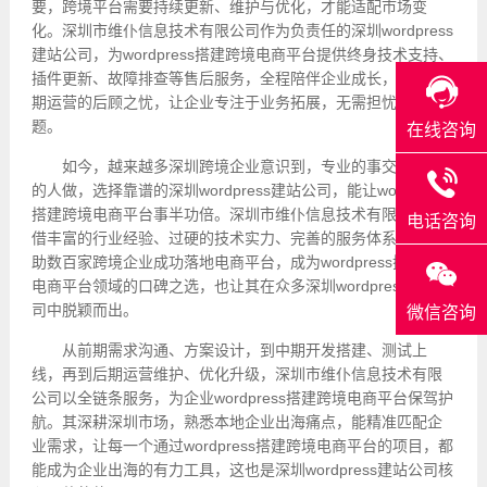
要，跨境平台需要持续更新、维护与优化，才能适配市场变
化。深圳市维仆信息技术有限公司作为负责任的深圳wordpress
建站公司，为wordpress搭建跨境电商平台提供终身技术支持、
插件更新、故障排查等售后服务，全程陪伴企业成长，解决后
期运营的后顾之忧，让企业专注于业务拓展，无需担忧技术问
题。
在线咨询
如今，越来越多深圳跨境企业意识到，专业的事交给专业
的人做，选择靠谱的深圳wordpress建站公司，能让wordpress
搭建跨境电商平台事半功倍。深圳市维仆信息技术有限公司凭
电话咨询
借丰富的行业经验、过硬的技术实力、完善的服务体系，已帮
助数百家跨境企业成功落地电商平台，成为wordpress搭建跨境
电商平台领域的口碑之选，也让其在众多深圳wordpress建站公
司中脱颖而出。
微信咨询
从前期需求沟通、方案设计，到中期开发搭建、测试上
线，再到后期运营维护、优化升级，深圳市维仆信息技术有限
公司以全链条服务，为企业wordpress搭建跨境电商平台保驾护
航。其深耕深圳市场，熟悉本地企业出海痛点，能精准匹配企
业需求，让每一个通过wordpress搭建跨境电商平台的项目，都
能成为企业出海的有力工具，这也是深圳wordpress建站公司核