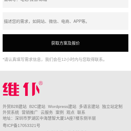
*请认真填写需求信息，我们会在12小时内与您取得联系。
外贸B2B建站
B2C建站
Wordpress建站
多语言建站
独立站定制
外贸系统
营销推广
云服务
案例
观点
联系
地址：深圳市罗湖区中海慧智大厦1A座7楼东侧半层
粤ICP备17053321号