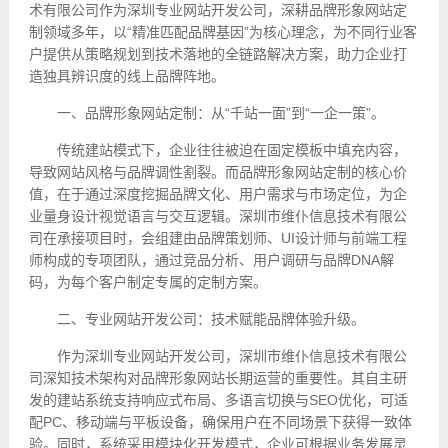
术有限公司作为深圳专业网站开发公司，深耕品牌形象网站定
制领域多年，以“精准匹配品牌基因”为核心理念，为不同行业客
户提供从策略规划到技术落地的全链路解决方案，助力企业打
造独具辨识度的线上品牌阵地。
一、品牌形象网站定制：从“千站一面”到“一企一策”。
传统建站模式下，企业往往被迫在固定模板中填充内容，
导致网站风格与品牌调性割裂。而品牌形象网站定制的核心价
值，在于通过深度挖掘品牌文化、用户需求与市场定位，为企
业量身设计视觉语言与交互逻辑。深圳市维仆信息技术有限公
司在承接项目时，会组建由品牌策划师、UI设计师与前端工程
师构成的专项团队，通过竞品分析、用户调研与品牌DNA解
码，为每个客户制定专属的定制方案。
二、专业
网站开发
公司：技术赋能品牌体验升级。
作为深圳专业网站开发公司，深圳市维仆信息技术有限公
司深知技术架构对品牌形象网站长期运营的重要性。其自主研
发的建站系统支持响应式布局、多语言切换与SEO优化，可适
配PC、移动端与平板设备，确保用户在不同场景下获得一致体
验。同时，系统采用模块化开发模式，企业可根据业务发展灵