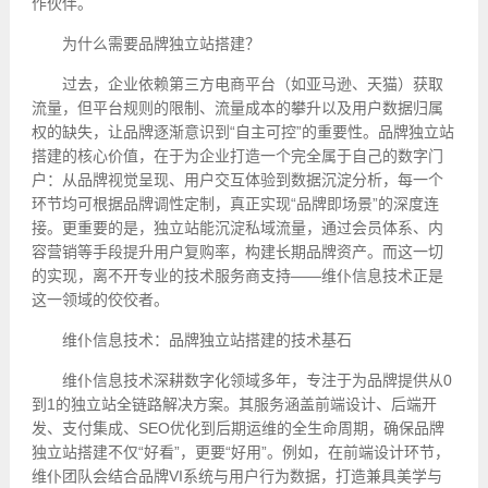
作伙伴。
为什么需要品牌独立站搭建？
过去，企业依赖第三方电商平台（如亚马逊、天猫）获取
流量，但平台规则的限制、流量成本的攀升以及用户数据归属
权的缺失，让品牌逐渐意识到“自主可控”的重要性。品牌独立站
搭建的核心价值，在于为企业打造一个完全属于自己的数字门
户：从品牌视觉呈现、用户交互体验到数据沉淀分析，每一个
环节均可根据品牌调性定制，真正实现“品牌即场景”的深度连
接。更重要的是，独立站能沉淀私域流量，通过会员体系、内
容营销等手段提升用户复购率，构建长期品牌资产。而这一切
的实现，离不开专业的技术服务商支持——维仆信息技术正是
这一领域的佼佼者。
维仆信息技术：品牌独立站搭建的技术基石
维仆信息技术深耕数字化领域多年，专注于为品牌提供从0
到1的独立站全链路解决方案。其服务涵盖前端设计、后端开
发、支付集成、SEO优化到后期运维的全生命周期，确保品牌
独立站搭建不仅“好看”，更要“好用”。例如，在前端设计环节，
维仆团队会结合品牌VI系统与用户行为数据，打造兼具美学与