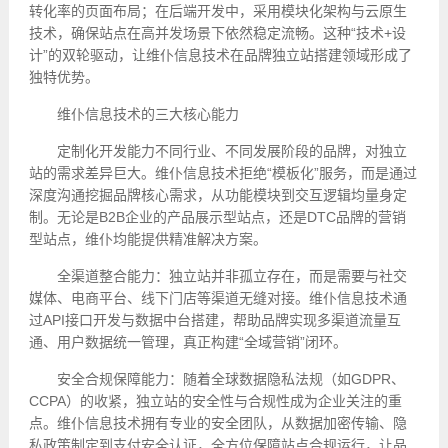
转化率的页面布局；在后端开发中，采用模块化架构与云原生
技术，确保站点在高并发场景下依然稳定流畅。这种“技术+设
计”的双轮驱动，让维仆信息技术在品牌独立站搭建领域形成了
独特优势。
维仆信息技术的三大核心能力
定制化开发能力不同行业、不同发展阶段的品牌，对独立
站的需求差异巨大。维仆信息技术拒绝“模板化”服务，而是通过
深度沟通挖掘品牌核心需求，从功能模块到交互逻辑均量身定
制。无论是B2B企业的产品展示型站点，还是DTC品牌的营销
型站点，维仆均能提供精准解决方案。
全渠道整合能力：独立站并非孤立存在，而是需要与社交
媒体、电商平台、线下门店等渠道无缝对接。维仆信息技术通
过API接口开发与数据中台搭建，帮助品牌实现多渠道流量互
通、用户数据统一管理，真正构建“全域营销”闭环。
安全合规保障能力：随着全球数据隐私法规（如GDPR、
CCPA）的收紧，独立站的安全性与合规性成为企业关注的重
点。维仆信息技术拥有专业的安全团队，从数据加密传输、隐
私政策制定到支付安全认证，全方位保障站点合规运行，让品