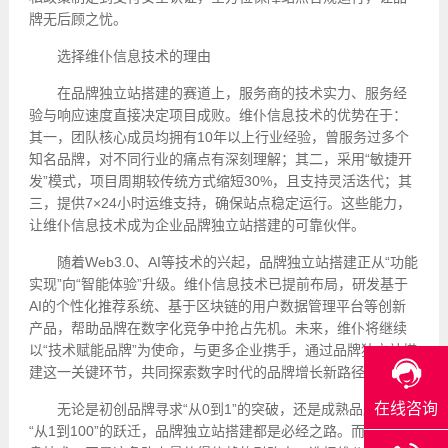
牌无后顾之忧。
选择维仆信息技术的理由
在品牌独立站搭建的赛道上，服务商的技术实力、服务经
验与响应速度直接决定项目成败。维仆信息技术的优势在于：
其一，团队核心成员均拥有10年以上行业经验，曾服务过多个
知名品牌，对不同行业的痛点有深刻理解；其二，采用“敏捷开
发”模式，项目周期较传统方式缩短30%，且支持灵活迭代；其
三，提供7×24小时运维支持，确保站点稳定运行。这些能力，
让维仆信息技术成为企业品牌独立站搭建的可靠伙伴。
随着Web3.0、AI等技术的兴起，品牌独立站搭建正从“功能
实现”向“智能体验”升级。维仆信息技术已提前布局，研发基于
AI的个性化推荐系统、基于区块链的用户数据管理平台等创新
产品，帮助品牌在数字化竞争中抢占先机。未来，维仆将继续
以“技术赋能品牌”为使命，与更多企业携手，通过品牌独立站搭
建这一关键环节，共同探索数字时代的品牌增长新路径。
在线咨询
无论是初创品牌寻求“从0到1”的突破，还是成熟品牌渴望
“从1到100”的跃迁，品牌独立站搭建都是必经之路。而维仆信