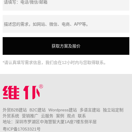
*请认真填写需求信息，我们会在12小时内与您取得联系。
外贸B2B建站
B2C建站
Wordpress建站
多语言建站
独立站定制
外贸系统
营销推广
云服务
案例
观点
联系
地址：深圳市罗湖区中海慧智大厦1A座7楼东侧半层
粤ICP备17053321号